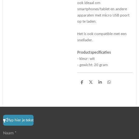
ook ideaal om
smartphones/tablet en andere
apparaten met micro USB poort
op te laden.
Het is ook compatible met een
snellader.
Productspecificaties
- kleur: wit
- gewicht: 20 gram
S
S
S
S
h
h
h
h
a
a
a
a
r
r
r
r
e
e
e
e
Typ hier je tekst
Naam *