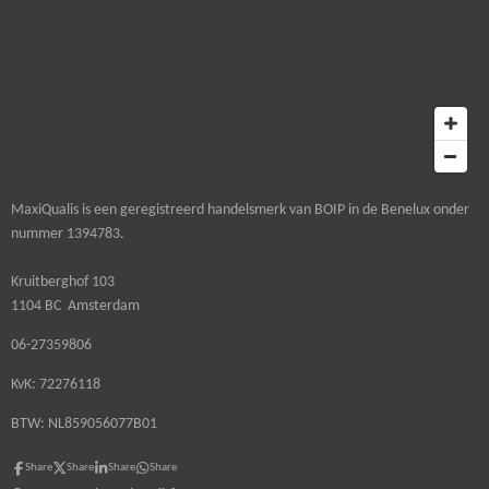
MaxiQualis is een geregistreerd handelsmerk van BOIP in de Benelux onder
nummer 1394783.
Kruitberghof 103
1104 BC Amsterdam
06-27359806
KvK: 72276118
BTW: NL859056077B01
Share
Share
Share
Share