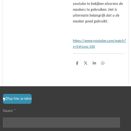
youtube te bekijken alvorens de
maskers te gebruiken. Het is
uitermate belangrijk dat u de
masker goed gebruikt.
https://www.youtube.com/watch?
v=5VrLvss-1S0
S
S
S
S
h
h
h
h
a
a
a
a
r
r
r
r
e
e
e
e
Typ hier je tekst
Naam *