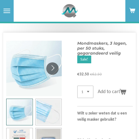
Skip
to
main
content
Mondmaskers, 3 lagen,
per 50 stuks,
gegarandeerd veilig
Sale!
€32.50
€62.50
Add to cart
Wilt u zeker weten dat u een
veilig masker gebruikt?