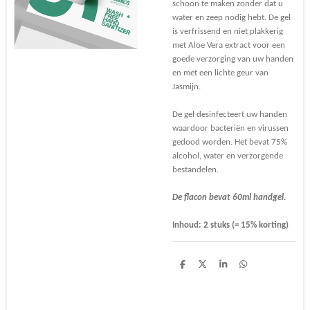
schoon te maken zonder dat u
water en zeep nodig hebt. De gel
is verfrissend en niet plakkerig
met Aloe Vera extract voor een
goede verzorging van uw handen
en met een lichte geur van
Jasmijn.
De gel desinfecteert uw handen
waardoor bacteriën en virussen
gedood worden. Het bevat 75%
alcohol, water en verzorgende
bestandelen.
De flacon bevat 60ml handgel.
Inhoud: 2 stuks (= 15% korting)
S
S
S
S
h
h
h
h
a
a
a
a
r
r
r
r
e
e
e
e