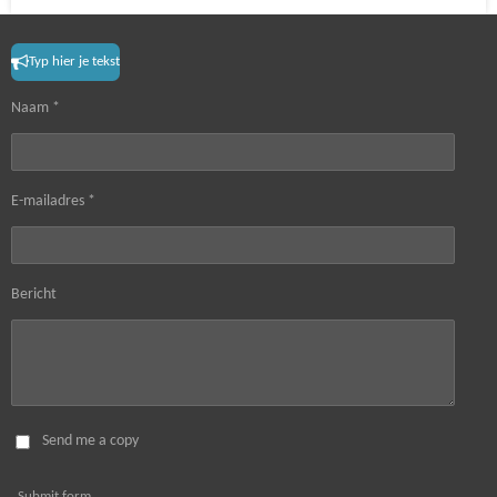
Typ hier je tekst
Naam *
E-mailadres *
Bericht
Send me a copy
Submit form