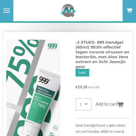
Skip
to
main
content
-2 STUKS- 999 Handgel
(60ml) 99.9% effectief
tegen corona virussen en
bacteriën, met Aloe Vera
extract en licht Jasmijn
geur
Sale!
€10.18
€11.98
Add to cart
Deze handgel kunt u gebruiken
om uw handen altijd en overal