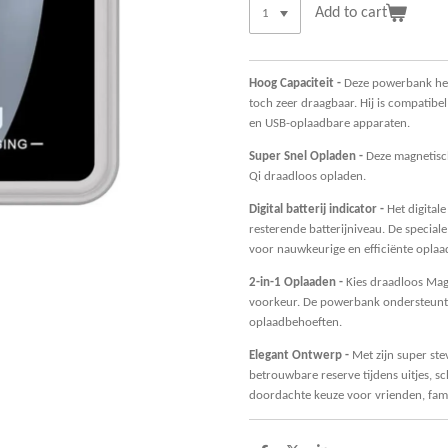
Add to cart
Hoog Capaciteit -
Deze powerbank hee
toch zeer draagbaar. Hij is compatib
en USB-oplaadbare apparaten.
Super Snel Opladen -
Deze magnetis
Qi draadloos opladen.
Digital batterij indicator -
Het digitale
resterende batterijniveau. De special
voor nauwkeurige en efficiënte opla
2-in-1 Oplaaden -
Kies draadloos Mag
voorkeur. De powerbank ondersteunt 
oplaadbehoeften.
Elegant Ontwerp -
Met zijn super ste
betrouwbare reserve tijdens uitjes, 
doordachte keuze voor vrienden, famil