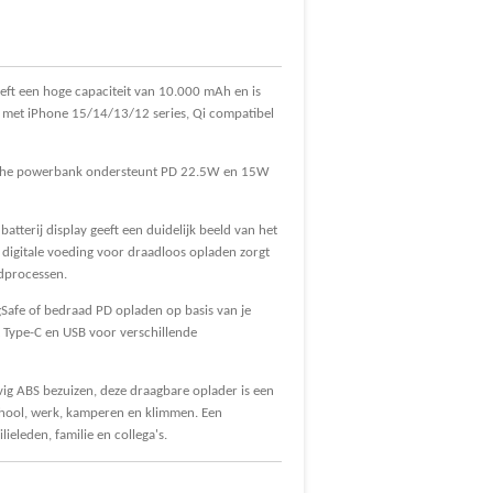
ft een hoge capaciteit van 10.000 mAh en is
el met iPhone 15/14/13/12 series, Qi compatibel
che powerbank ondersteunt PD 22.5W en 15W
 batterij display geeft een duidelijk beeld van het
e digitale voeding voor draadloos opladen zorgt
adprocessen.
Safe of bedraad PD opladen op basis van je
Type-C en USB voor verschillende
vig ABS bezuizen, deze draagbare oplader is een
school, werk, kamperen en klimmen. Een
ieleden, familie en collega's.