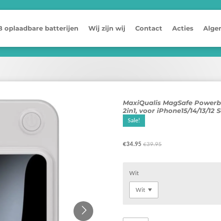
 oplaadbare batterijen
Wij zijn wij
Contact
Acties
Alge
MaxiQualis MagSafe Powerb
2in1, voor iPhone15/14/13/12 S
Sale!
€34.95
€39.95
Wit