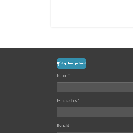
Typ hier je tekst
Naam *
E-mailadres *
Bericht