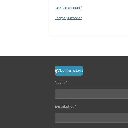
Need an account?
Forgot password?
Typ hier je tekst
Naam *
E-mailadres *