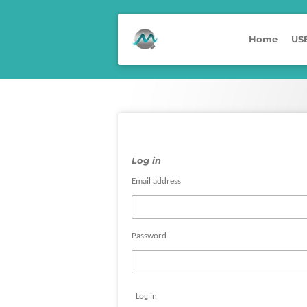
Skip
to
Home
USB
main
content
Log in
Email address
Password
Log in